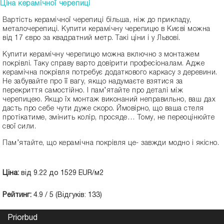
Ціна керамічної черепиці
Вартість керамічної черепиці більша, ніж до прикладу,
металочерепиці. Купити керамічну черепицю в Києві можна
від 17 євро за квадратний метр. Такі ціни і у Львові.
Купити керамічну черепицю можна включно з монтажем
покрівлі. Таку справу варто довірити професіоналам. Адже
керамічна покрівля потребує додаткового каркасу з деревини.
Не забувайте про її вагу, якщо надумаєте взятися за
перекриття самостійно. І пам’ятайте про деталі між
черепицею. Якщо їх монтаж виконаний неправильно, ваш дах
дасть про себе чути дуже скоро. Ймовірно, що ваша стеля
протікатиме, змінить колір, просяде… Тому, не переоцінюйте
свої сили.
Пам’ятайте, що керамічна покрівля це- завжди модно і якісно.
Ціна:
від
9.22
до
1529
EUR
/м2
Рейтинг:
4.9
/
5
(Відгуків:
133
)
Priorbud