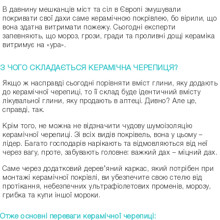
В давнину мешканців міст та сіл в Європі змушували
покривати свої дахи саме керамічною покрівлею, бо вірили, що
вона здатна витримати пожежу. Сьогодні експерти
запевняють, що мороз, грози, гради та проливні дощі кераміка
витримує на «ура».
З ЧОГО СКЛАДАЄТЬСЯ КЕРАМІЧНА ЧЕРЕПИЦЯ?
Якщо ж насправді сьогодні порівняти вміст глини, яку додають
до керамічної черепиці, то її склад буде ідентичний вмісту
лікувальної глини, яку продають в аптеці. Дивно? Але це,
справді, так.
Крім того, не можна не відзначити чудову шумоізоляцію
керамічної черепиці. Зі всіх видів покрівель, вона у цьому –
лідер. Багато господарів нарікають та відмовляються від неї
через вагу, проте, забувають головне: важкий дах – міцний дах.
Саме через додатковий дерев’яний каркас, який потрібен при
монтажі керамічної покрівлі, ви убезпечите свою стелю від
протікання, небезпечних ультрафіолетових променів, морозу,
грибка та купи іншої мороки.
Отже основні переваги керамічної черепиці: