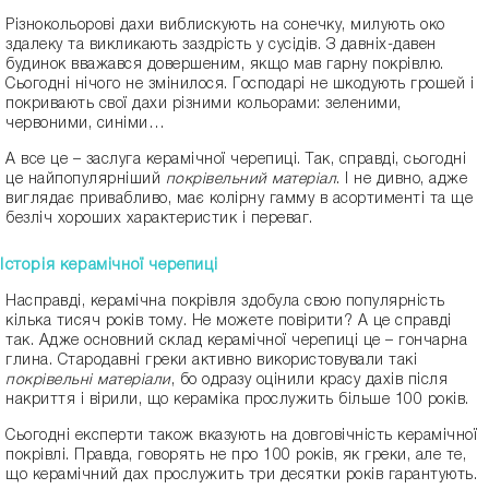
Різнокольорові дахи виблискують на сонечку, милують око
здалеку та викликають заздрість у сусідів. З давніх-давен
будинок вважався довершеним, якщо мав гарну покрівлю.
Сьогодні нічого не змінилося. Господарі не шкодують грошей і
покривають свої дахи різними кольорами: зеленими,
червоними, синіми…
А все це – заслуга керамічної черепиці. Так, справді, сьогодні
це найпопулярніший
покрівельний матеріал
. І не дивно, адже
виглядає привабливо, має колірну гамму в асортименті та ще
безліч хороших характеристик і переваг.
Історія керамічної черепиці
Насправді, керамічна покрівля здобула свою популярність
кілька тисяч років тому. Не можете повірити? А це справді
так. Адже основний склад керамічної черепиці це – гончарна
глина. Стародавні греки активно використовували такі
покрівельні матеріали
, бо одразу оцінили красу дахів після
накриття і вірили, що кераміка прослужить більше 100 років.
Сьогодні експерти також вказують на довговічність керамічної
покрівлі. Правда, говорять не про 100 років, як греки, але те,
що керамічний дах прослужить три десятки років гарантують.