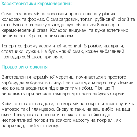
Характеристики керамочерепиці:
Саме така керамічна черепиця представлена у різних
кольорах та формах. Є смарагдовий, топал, рубіновий, сірий та
агат. Всього на ринку сьогодні зустрічається 8 кольорів
керамочерепиці braas. Кольори вишукані та дуже естетично
виглядають. Краса, одним словом…
Тепер про форму керамічної черепиці. Є ромби, квадрати,
стовпчики, дужки. На будь –який смак, кожен вибагливий
господар собі щось пригляне.
Процес виготовлення
Виготовлення керамічної черепиці починається з простого
кар’єру, де добувають глину. І не просту, а мінеральну. Деякий
час вона знаходиться під відкритим небом. Пізніше її
випалюють при високій температурі і вона набуває форми.
Крім того, варто згадати, що керамічна покрівля може бути як
матовою так і глянцевою. Знову ж таки, на ваш вибір, на ваш
смак. Глазурована поверхня вважається стійкою до
несприятливої погоди та всякого наросту на покрівлі, як
наприклад, грибка та моху.