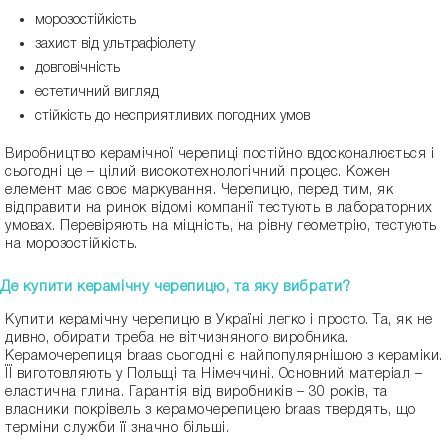
морозостійкість
захист від ультрафіолету
довговічність
естетичний вигляд
стійкість до несприятливих погодних умов
Виробництво керамічної черепиці постійно вдосконалюється і
сьогодні це – цілий високотехнологічний процес. Кожен
елемент має своє маркування. Черепицю, перед тим, як
відправити на ринок відомі компанії тестують в лабораторних
умовах. Перевіряють на міцність, на рівну геометрію, тестують
на морозостійкість.
Де купити керамічну черепицю, та яку вибрати?
Купити керамічну черепицю в Україні легко і просто. Та, як не
дивно, обирати треба не вітчизняного виробника.
Керамочерепиця braas сьогодні є найпопулярнішою з кераміки.
ЇЇ виготовляють у Польщі та Німеччині. Основний матеріал –
еластична глина. Гарантія від виробників – 30 років, та
власники покрівель з керамочерепицею braas твердять, що
терміни служби її значно більші.