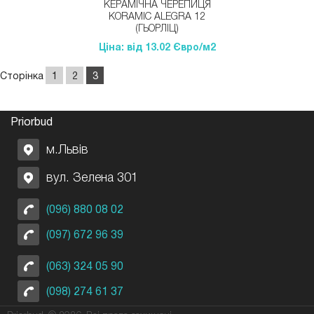
КЕРАМІЧНА ЧЕРЕПИЦЯ
KORAMIC ALEGRA 12
(ГЬОРЛІЦ)
Ціна: від 13.02 Євро/м2
Сторінка
1
2
3
Priorbud
м.Львів
вул. Зелена 301
(096) 880 08 02
(097) 672 96 39
(063) 324 05 90
(098) 274 61 37