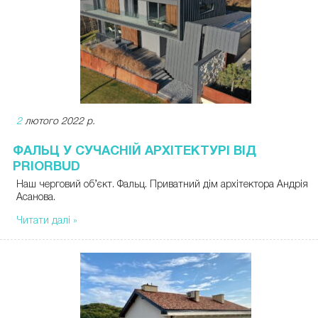
2
лютого 2022 р.
ФАЛЬЦ У СУЧАСНІЙ АРХІТЕКТУРІ ВІД
PRIORBUD
Наш черговий об’єкт. Фальц. Приватний дім архітектора Андрія
Асанова.
Читати далі »