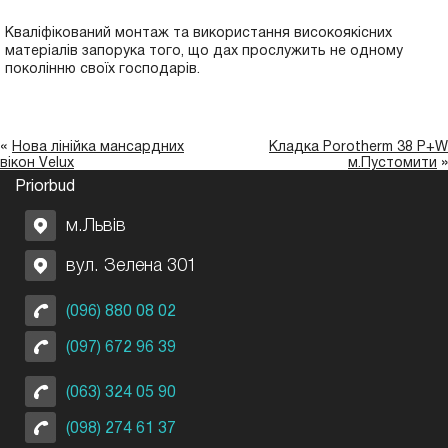
Кваліфікований монтаж та використання високоякісних
матеріалів запорука того, що дах прослужить не одному
поколінню своїх господарів.
«
Нова лінійка мансардних
Кладка Porotherm 38 P+W
»
вікон Velux
м.Пустомити
Priorbud
м.Львів
вул. Зелена 301
(096) 880 08 02
(097) 672 96 39
(063) 324 05 90
(098) 274 61 37