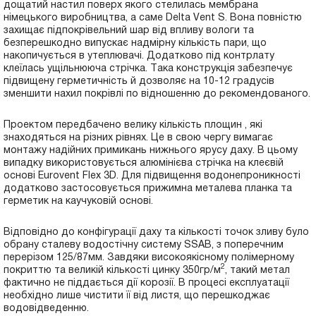
дощатий настил поверх якого стелилась мембрана
німецького виробництва, а саме Delta Vent S. Вона повністю
захищає підпокрівельний шар від впливу вологи та
безперешкодно випускає надмірну кількість пари, що
накопичується в утеплювачі. Додатково під контрлату
клеїлась ущільнююча стрічка. Така конструкція забезпечує
підвищену герметичність й дозволяє на 10-12 градусів
зменшити нахил покрівлі по відношенню до рекомендованого.
Проектом передбачено велику кількість площин , які
знаходяться на різних рівнях. Це в свою чергу вимагає
монтажу надійних примикань нижнього ярусу даху. В цьому
випадку використовується алюмінієва стрічка на клеєвій
основі Eurovent Flex 3D. Для підвищення водонепроникності
додатково застосовується прижимна металева планка та
герметик на каучуковій основі.
Відповідно до конфігурації даху та кількості точок зливу було
обрану сталеву водостічну систему SSAB, з поперечним
перерізом 125/87мм. Завдяки високоякісному полімерному
2
покриттю та великій кількості цинку 350гр/м
, такий метал
фактично не піддається дії корозії. В процесі експлуатації
необхідно лише чистити її від листя, що перешкоджає
водовідведенню.