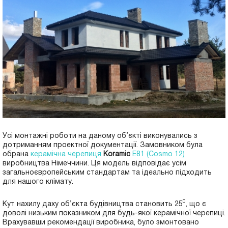
Усі монтажні роботи на даному об’єкті виконувались з
дотриманням проектної документації. Замовником була
обрана
керамічна черепиця
Koramic
E81 (Cosmo 12)
виробництва Німеччини. Ця модель відповідає усім
загальноєвропейським стандартам та ідеально підходить
для нашого клімату.
0
Кут нахилу даху об’єкта будівництва становить 25
, що є
доволі низьким показником для будь-якої керамічної черепиці.
Врахувавши рекомендації виробника, було змонтовано