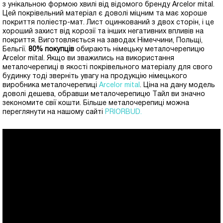
з унікальною формою хвилі від відомого бренду Arcelor mital.
Цей покрівельний матеріал є доволі міцним та має хороше
покриття поліестр-мат. Лист оцинкований з двох сторін, і це
хороший захист від корозії та інших негативних впливів на
покриття. Виготовляється на заводах Німеччини, Польщі,
Бельгії.
80% покупців
обирають німецьку металочерепицю
Arcelor mital. Якщо ви зважились на використання
металочерепиці в якості покрівельного матеріалу для свого
будинку тоді зверніть увагу на продукцію німецького
виробника металочерепиці
Arcelor mital
. Ціна на дану модель
доволі дешева, обравши металочерепицю Тайл ви значно
зекономите свії кошти. Більше металочерепиці можна
переглянути на нашому сайті
PRIORBUD
.