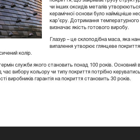
чи інших оксидів металів утворюються 
керамічної основи було найміцніше не
кар’єру. Дотримання температурного
визначає якість готового виробу.
Глазур – це склоподібна маса, яка нан
випалення утворює глянцеве покриття.
сичений колір.
термін служби якого становить понад 100 років. Основний в
ід час вибору кольору чи типу покриття потрібно керувати
ті виробників гарантія на покриття становить 30 років.