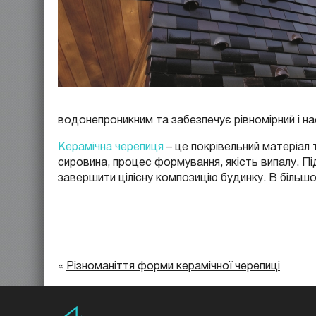
водонепроникним та забезпечує рівномірний і на
Керамічна черепиця
– це покрівельний матеріал 
сировина, процес формування, якість випалу. П
завершити цілісну композицію будинку. В більшос
«
Різноманіття форми керамічної черепиці