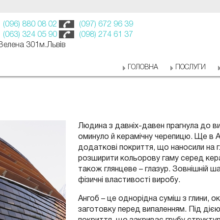
(096) 880 08 02
(097) 672 96 39
(063) 324 05 90
(098) 274 61 37
 Зелена 301м.Львів
ГОЛОВНА
ПОСЛУГИ
Людина з давніх-давен прагнула до ви
оминуло й керамічну черепицю. Ще в А
додаткові покриття, що наносили на 
розширити кольорову гаму серед кера
також глянцеве – глазур. Зовнішній шар
фізичні властивості виробу.
Ангоб – це однорідна суміш з глини, о
заготовку перед випаленням. Під ді
покриття, що закриває грубу структуру