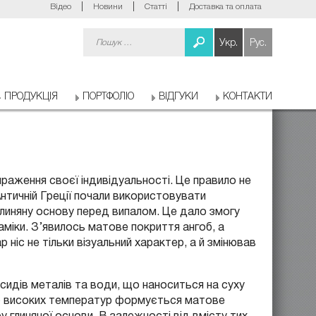
Відео
Новини
Статті
Доставка та оплата
Пошук:
Укр.
Рус.
ПРОДУКЦІЯ
ПОРТФОЛІО
ВІДГУКИ
КОНТАКТИ
раження своєї індивідуальності. Це правило не
нтичній Греції почали використовувати
глиняну основу перед випалом. Це дало змогу
міки. З’явилось матове покриття ангоб, а
 ніс не тільки візуальний характер, а й змінював
ксидів металів та води, що наноситься на суху
єю високих температур формується матове
 глиняної основи. В залежності від вмісту тих