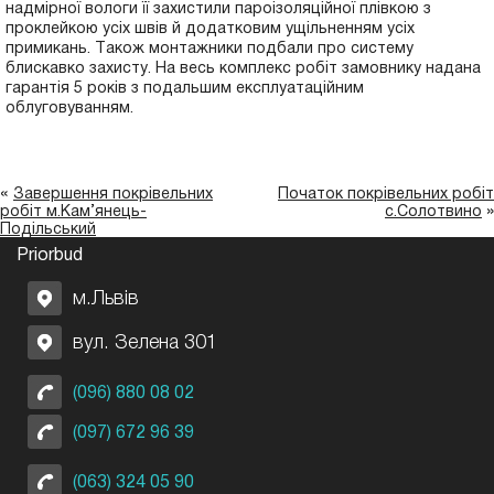
надмірної вологи її захистили пароізоляційної плівкою з
проклейкою усіх швів й додатковим ущільненням усіх
примикань. Також монтажники подбали про систему
блискавко захисту. На весь комплекс робіт замовнику надана
гарантія 5 років з подальшим експлуатаційним
облуговуванням.
«
Завершення покрівельних
Початок покрівельних робіт
»
робіт м.Кам’янець-
с.Солотвино
Подільський
Priorbud
м.Львів
вул. Зелена 301
(096) 880 08 02
(097) 672 96 39
(063) 324 05 90