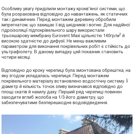
Особливу увагу приділили монтажу крокв’яної системи, що
була розрахована відповідно до навантажень, як статичних
так і динамічних. Перед монтажем деревину обробили
імпрегнатом, що захищає її від шкідників і вогню. Для надійної
гідроізоляції підпокрівельного шару використали
2
трьохшарову мембрану Eurovent Maxi щільністю 140гр/м
й
високою здатністю до дифузії. Не менш важливим
параметром для виконання покрівельних робіт є стійкість до
ультрафіолету. В даному випадку цей показник становить
чотири місяці.
Відповідно до кроку черепиці була змонтована обрешітка, на
яку згодом укладалась черепиця. Перед монтажем
покрівельного матеріалу встановлено водостічну систему. Її
діаметр й кількість точок зливу визначався відповідно до
площі скатів й нахилу даху. Перший ряд черепиці повинен
заходити вглиб жолоба на 1/3 його діаметру, що
забезпечуватиме безперешкодне водовідведення.