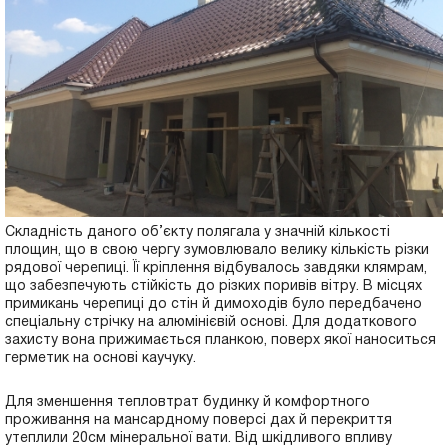
Складність даного об’єкту полягала у значній кількості
площин, що в свою чергу зумовлювало велику кількість різки
рядової черепиці. Її кріплення відбувалось завдяки клямрам,
що забезпечують стійкість до різких поривів вітру. В місцях
примикань черепиці до стін й димоходів було передбачено
спеціальну стрічку на алюмінієвій основі. Для додаткового
захисту вона прижимається планкою, поверх якої наноситься
герметик на основі каучуку.
Для зменшення тепловтрат будинку й комфортного
проживання на мансардному поверсі дах й перекриття
утеплили 20см мінеральної вати. Від шкідливого впливу