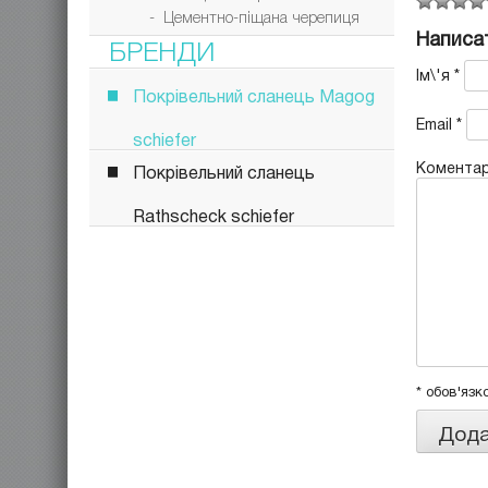
- Цементно-піщана черепиця
Написат
БРЕНДИ
Ім\'я
*
Покрівельний сланець Magog
Email
*
schiefer
Комента
Покрівельний сланець
Rathscheck schiefer
* обов'язк