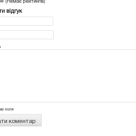
(Немає рейтингів)
и відгук
р
ові поля