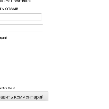
(Нет рейтинга)
ть отзыв
арий
льные поля