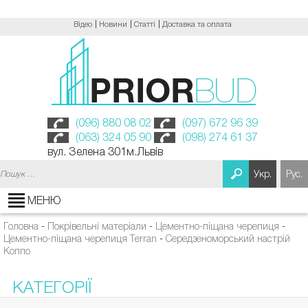
Відео
Новини
Статті
Доставка та оплата
(096) 880 08 02
(097) 672 96 39
(063) 324 05 90
(098) 274 61 37
вул. Зелена 301м.Львів
Пошук:
Укр.
Рус.
МЕНЮ
Головна
-
Покрівельні матеріали
-
Цементно-піщана черепиця
-
Цементно-піщана черепиця Terran
-
Середзеноморський настрій
Коппо
КАТЕГОРІЇ