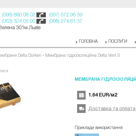
(096) 880 08 02
(097) 672 96 39
(063) 324 05 90
(098) 274 61 37
 Зелена 301м.Львів
ГОЛОВНА
ПОСЛУГИ
ембрани Delta Dorken
-
Мембрана гідроізоляційна Delta Vent S
тися
МЕМБРАНА ГІДРОІЗОЛЯЦІЙ
1.64
EUR
/м2
Доставка та оплата
Приклади використання