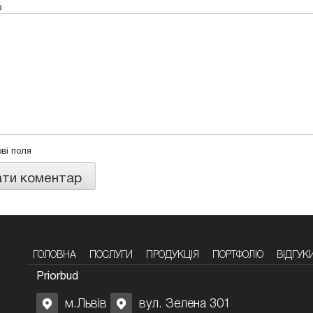
р
ові поля
ГОЛОВНА
ПОСЛУГИ
ПРОДУКЦІЯ
ПОРТФОЛІО
ВІДГУК
Priorbud
м.Львів
вул. Зелена 301