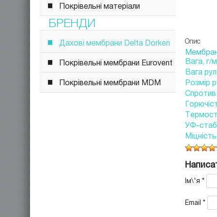
Покрівельні матеріали
БРЕНДИ
Опис
Дахові мембрани Delta Dorken
Мембрана
Вага, г/м
Покрівельні мембрани Eurovent
Вага рул
Покрівельні мембрани MDM
Розмір р
Спротив 
Горючіс
Термості
УФ-стабі
Міцність
Написат
Ім\'я
*
Email
*