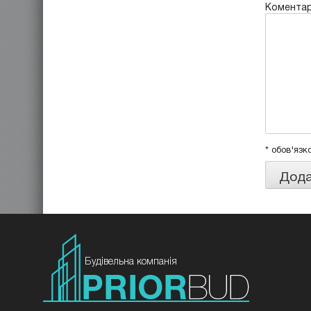
Комента
* обов'язк
Будівельна компанія