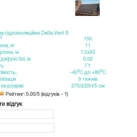
 гідроізоляційна Delta Vent S
2
150
она, кг
11
улона, м
1,5х50
дифузії Sd, м
0,02
ть
Г1
0
0
йкість,
-40
С до +80
С
лізація
9 тижнів
 на розрив
270/220Н/5 см
Рейтинг:
5.00
/
5
(відгуків -
1
)
и відгук