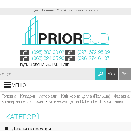
Відео
Новини
Статті
Доставка та оплата
(096) 880 08 02
(097) 672 96 39
(063) 324 05 90
(098) 274 61 37
вул. Зелена 301м.Львів
Пошук:
Укр.
Рус.
МЕНЮ
Головна
-
Кладочні матеріали
-
Клінкерна цегла (Польща)
-
Фасадна
клінкерна цегла Roben
-
Клінкерна цегла Roben Perth коричнева
КАТЕГОРІЇ
Дахові аксесуари