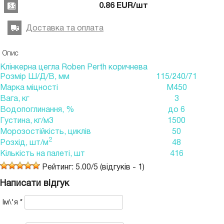
0.86
EUR
/шт
Доставка та оплата
Опис
Клінкерна цегла Roben Perth коричнева
Розмір Ш/Д/В, мм
115/240/71
Марка міцності
М450
Вага, кг
3
Водопоглинання, %
до 6
Густина, кг/м3
1500
Морозостійкість, циклів
50
2
Розхід, шт/м
48
Кількість на палеті, шт
416
Рейтинг:
5.00
/
5
(відгуків -
1
)
Написати відгук
Ім\'я
*