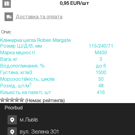
0,95
EUR
/шт
Доставка та оплата
Опис
Клінкерна цегла Roben Margate
Розмір Ш/Д/В, мм
115/240/71
Марка міцності
М450
Вага, кг
3
Водопоглинання, %
до 6
Густина, кг/м3
1500
Морозостійкість, циклів
50
2
Розхід, шт/м
48
Кількість на палеті, шт
416
(Немає рейтингів)
Priorbud
м.Львів
вул. Зелена 301