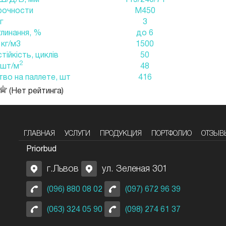
рочности
М450
г
3
линання, %
до 6
 кг/м3
1500
ійкість, циклів
50
2
 шт/м
48
во на паллете, шт
416
(Нет рейтинга)
ГЛАВНАЯ
УСЛУГИ
ПРОДУКЦИЯ
ПОРТФОЛИО
ОТЗЫВ
Priorbud
г.Львов
ул. Зеленая 301
(096) 880 08 02
(097) 672 96 39
(063) 324 05 90
(098) 274 61 37