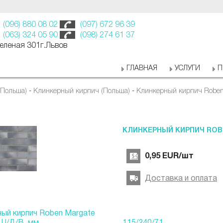
(096) 880 08 02
(097) 672 96 39
(063) 324 05 90
(098) 274 61 37
Зеленая 301г.Львов
ГЛАВНАЯ
УСЛУГИ
П
(Польша)
-
Клинкерный кирпич (Польша)
-
Клинкерный кирпич Roben
КЛИНКЕРНЫЙ КИРПИЧ ROB
0,95
EUR
/шт
Доставка и оплата
ный кирпич Roben Margate
Ш/Д/В, мм
115/240/71