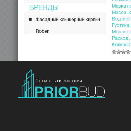
БРЕНДЫ
Марка п
Масса, к
Водопог
Фасадный клинкерный кирпич
Густина,
Roben
Морозост
Расход,
Количест
Строительная компания