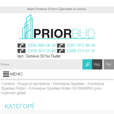
Відео
Новини
Статті
Доставка та оплата
(096) 880 08 02
(097) 672 96 39
(063) 324 05 90
(098) 274 61 37
вул. Зелена 301м.Львів
Пошук:
Укр.
Рус.
МЕНЮ
Головна
-
Кладочні матеріали
-
Клінкерна бруківка
-
Клінкерна
бруківка Roben
-
Клінкерна бруківка Roben SCHWABING grau-
nuanciert gefast
КАТЕГОРІЇ