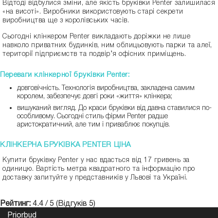
Відтоді відбулися зміни, але якість бруківки Penter залишилася
«на висоті». Виробники використовують старі секрети
виробництва ще з королівських часів.
Сьогодні клінкером Penter викладають доріжки не лише
навколо приватних будинків, ним облицьовують парки та алеї,
території підприємств та подвір’я офісних приміщень.
Переваги клінкерної бруківки Penter:
довговічність. Технологія виробництва, закладена самим
королем, забезпечує довгі роки «життя» клінкера;
вишуканий вигляд. До краси бруківки від давна ставилися по-
особливому. Сьогодні стиль фірми Penter радше
аристократичний, але тим і приваблює покупців.
КЛІНКЕРНА БРУКІВКА PENTER ЦІНА
Купити бруківку Penter у нас вдасться від 17 гривень за
одиницю. Вартість метра квадратного та інформацію про
доставку запитуйте у представників у Львові та Україні.
Рейтинг:
4.4
/
5
(Відгуків
5
)
Priorbud