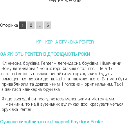
PENTER BORKUM
Сторінка
1
2
…
6
КЛІНКЕРНА БРУКІВКА PENTER
ЗА ЯКІСТЬ PENTER ВІДПОВІДАЮТЬ РОКИ
Клінкерна бруківка Penter – легендарна бруківка Німеччини.
Чому легендарна? Бо її історії більше століття. Ще в 17
столітті король наказав винайти матеріал, яким будуть
вимощені всі дороги до палаців та навколо нього. Він мав бути
привабливим та довговічним. І головне – оригінальним. Так і
з’явилася клінкерна бруківка.
Якщо сьогодні ви прогуляєтесь маленькими містечками
Німеччини, то на її вузеньких вуличках досі красуватиметься
бруківка Penter.
Сучасне виробництво клінкерної бруківки Penter