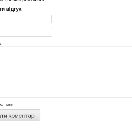
и відгук
р
ові поля