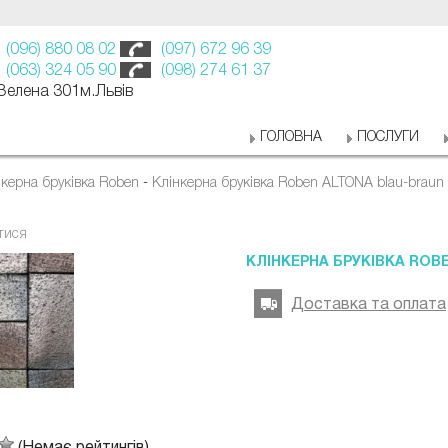
(096) 880 08 02
(097) 672 96 39
(063) 324 05 90
(098) 274 61 37
 Зелена 301м.Львів
ГОЛОВНА
ПОСЛУГИ
нкерна бруківка Roben
-
Клінкерна бруківка Roben ALTONA blau-braun 
тися
КЛІНКЕРНА БРУКІВКА ROB
Доставка та оплата
(Немає рейтингів)