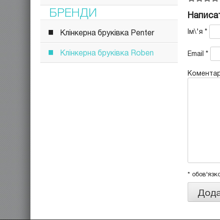
БРЕНДИ
Написат
Ім\'я
*
Клінкерна бруківка Penter
Клінкерна бруківка Roben
Email
*
Комента
* обов'язк