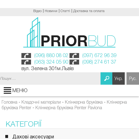
Відео
Новини
Статті
Доставка та оплата
(096) 880 08 02
(097) 672 96 39
(063) 324 05 90
(098) 274 61 37
вул. Зелена 301м.Львів
Пошук:
Укр.
Рус.
МЕНЮ
Головна
-
Кладочні матеріали
-
Клінкерна бруківка
-
Клінкерна
бруківка Penter
-
Клінкерна бруківка Penter Paviona
КАТЕГОРІЇ
Дахові аксесуари