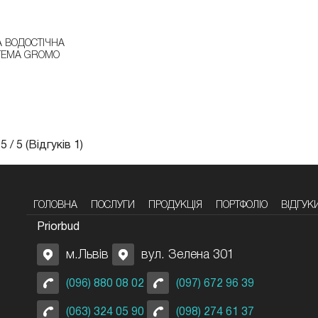
А ВОДОСТІЧНА
ТЕМА GROMO
:
5
/
5
(Відгуків
1
)
ГОЛОВНА
ПОСЛУГИ
ПРОДУКЦІЯ
ПОРТФОЛІО
ВІДГУК
Priorbud
м.Львів
вул. Зелена 301
(096) 880 08 02
(097) 672 96 39
(063) 324 05 90
(098) 274 61 37