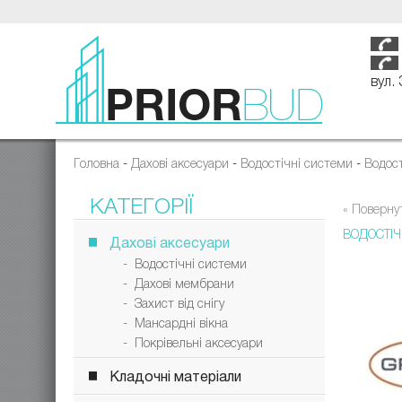
вул.
Головна
-
Дахові аксесуари
-
Водостічні системи
-
Водос
КАТЕГОРІЇ
« Поверну
ВОДОСТІ
Дахові аксесуари
- Водостічні системи
- Дахові мембрани
- Захист від снігу
- Мансардні вікна
- Покрівельні аксесуари
Кладочні матеріали