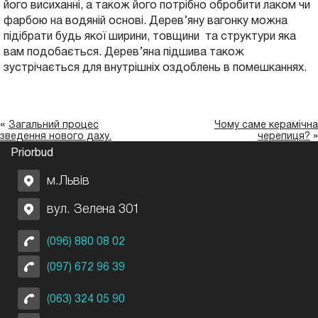
його висиханні, а також його потрібно обробити лаком чи
фарбою на водяній основі. Дерев’яну вагонку можна
підібрати будь якої ширини, товщини та структури яка
вам подобається. Дерев’яна підшива також
зустрічається для внутрішніх оздоблень в помешканнях.
«
Загальний процес
Чому саме керамічна
»
зведення нового даху.
черепиця?
Priorbud
м.Львів
вул. Зелена 301
(096) 880 08 02
(097) 672 96 39
(063) 324 05 90