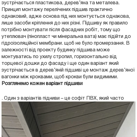
зустрічається пластикова, дерев’яна та металева.
Принцип монтажу перелічених підшив практично
однаковий, адже основа під них монтується однакова,
лише засоби кріплення до них різні. Підшиву як правило
потрібно монтувати після фасадних робіт, тому що
утеплювач (пінопласт чи мінеральна вата) має підійти до
гідроізоляційної мембрани. щоб не було промерзання. В
залежності від проекту будинку підшива може
монтуватись по ухилу стропил, горизонтально від
торцевої дошки до фасаду і ще один варіант який
зустрічається в дерев’яній підшиві це монтаж дерев’яної
вагонки між кроквами, щоб крокви були видимими.
Розглянемо кожен варіант
підшиви
.
Один з варіантів підниви – це софіт ПВХ, який часто