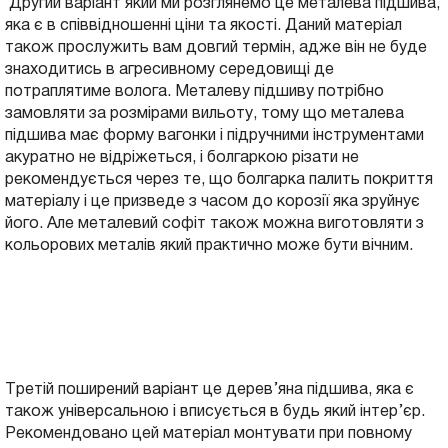
Другий варіант який ми розглянемо це металева підшива,
яка є в співвідношенні ціни та якості. Даний матеріал
також прослужить вам довгий термін, адже він не буде
знаходитись в агресивному середовищі де
потраплятиме волога. Металеву підшиву потрібно
замовляти за розмірами вильоту, тому що металева
підшива має форму вагонки і підручними інструментами
акуратно не відріжеться, і болгаркою різати не
рекомендується через те, що болгарка палить покриття
матеріалу і це призведе з часом до корозії яка зруйнує
його. Але металевий софіт також можна виготовляти з
кольорових металів який практично може бути вічним.
Третій поширений варіант це дерев’яна підшива, яка є
також універсальною і вписується в будь який інтер’єр.
Рекомендовано цей матеріал монтувати при повному