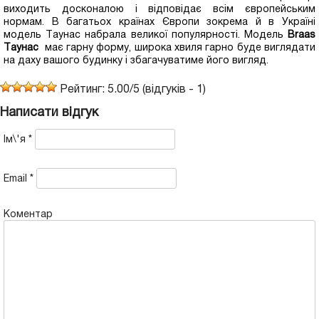
виходить досконалою і відповідає всім європейським
нормам. В багатьох країнах Європи зокрема й в Україні
модель Таунас набрала великої популярності. Модель
Braas
Таунас
має гарну форму, широка хвиля гарно буде виглядати
на даху вашого будинку і збагачуватиме його вигляд.
Рейтинг:
5.00
/
5
(відгуків -
1
)
Написати відгук
Ім\'я
*
Email
*
Коментар