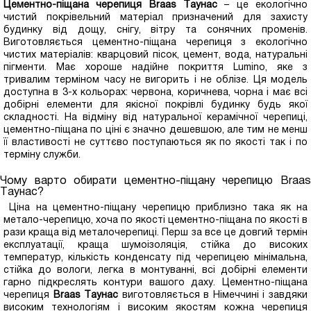
Цементно-піщана черепиця Braas Таунас
– це екологічно
чистий покрівельний матеріал призначений для захисту
будинку від дощу, снігу, вітру та сонячних променів.
Виготовляється цементно-піщана черепиця з екологічно
чистих матеріалів: кварцовий пісок, цемент, вода, натуральні
пігменти. Має хороше надійне покриття Lumino, яке з
тривалим терміном часу не вигорить і не облізе. Ця модель
доступна в 3-х кольорах: червона, коричнева, чорна і має всі
добірні елементи для якісної покрівлі будинку будь якої
складності. На відміну від натуральної керамічної черепиці,
цементно-піщана по ціні є значно дешевшою, але тим не менш
її властивості не суттєво поступаються як по якості так і по
терміну служби.
Чому варто обирати
цементно-піщану черепицю
Braa
Таунас?
Ціна на цементно-піщану черепицю приблизно така як на
метало-черепицю, хоча по якості цементно-піщана по якості в
рази краща від металочерепиці. Перш за все це довгий термін
експлуатації, краща шумоізоляція, стійка до високих
температур, кількість конденсату під черепицею мінімальна,
стійка до вологи, легка в монтуванні, всі добірні елементи
гарно підкреслять контури вашого даху. Цементно-піщана
черепиця
Braas
Таунас
виготовляється в Німеччині і завдяки
високим технологіям і високим якостям кожна черепиця