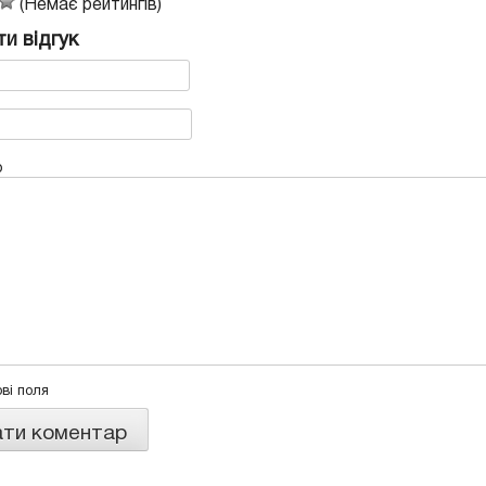
(Немає рейтингів)
и відгук
р
ові поля