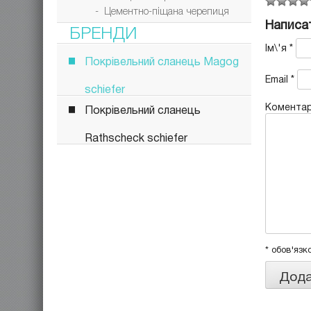
- Цементно-піщана черепиця
Написат
БРЕНДИ
Ім\'я
*
Покрівельний сланець Magog
Email
*
schiefer
Комента
Покрівельний сланець
Rathscheck schiefer
* обов'язк