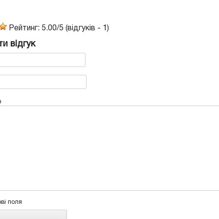
Рейтинг:
5.00
/
5
(відгуків -
1
)
и відгук
р
ові поля