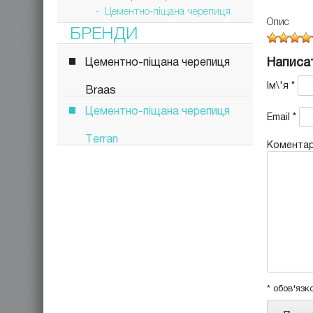
- Цементно-піщана черепиця
Опис
БРЕНДИ
Написат
Цементно-піщана черепиця
Ім\'я
*
Braas
Цементно-піщана черепиця
Email
*
Terran
Комента
* обов'язк