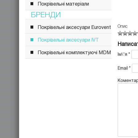
Покрівельні матеріали
БРЕНДИ
Опис
Покрівельні аксесуари Eurovent
Покрівельні аксесуари IVT
Написат
Покрівельні комплектуючі MDM
Ім\'я
*
Email
*
Комента