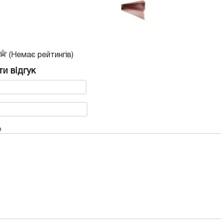
(Немає рейтингів)
и відгук
р