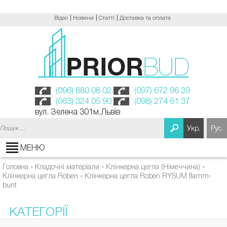
Відео
Новини
Статті
Доставка та оплата
(096) 880 08 02
(097) 672 96 39
(063) 324 05 90
(098) 274 61 37
вул. Зелена 301м.Львів
Пошук:
Укр.
Рус.
МЕНЮ
Головна
-
Кладочні матеріали
-
Клінкерна цегла (Німеччина)
-
Клінкерна цегла Roben
-
Клінкерна цегла Roben RYSUM flamm-
bunt
КАТЕГОРІЇ