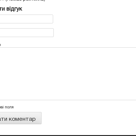
и відгук
р
ові поля