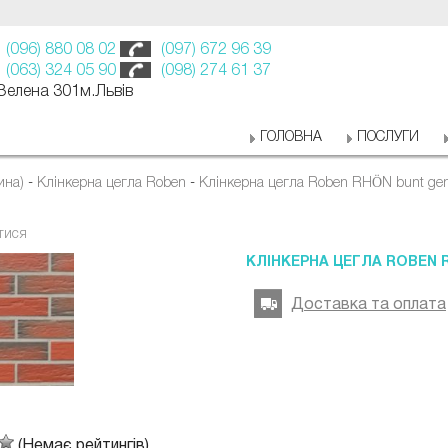
(096) 880 08 02
(097) 672 96 39
(063) 324 05 90
(098) 274 61 37
 Зелена 301м.Львів
ГОЛОВНА
ПОСЛУГИ
ина)
-
Клінкерна цегла Roben
-
Клінкерна цегла Roben RHÖN bunt gen
тися
КЛІНКЕРНА ЦЕГЛА ROBEN 
Доставка та оплата
(Немає рейтингів)