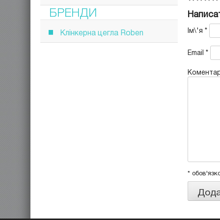
БРЕНДИ
Написат
Ім\'я
*
Клінкерна цегла Roben
Email
*
Комента
* обов'язк