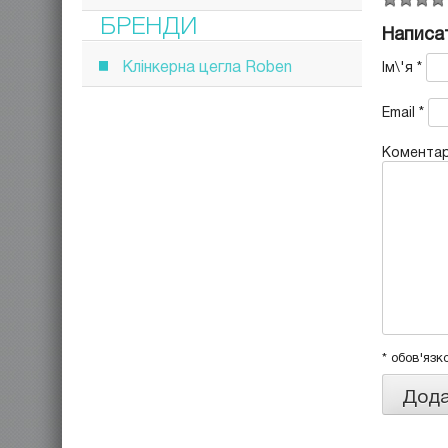
БРЕНДИ
Написат
Клінкерна цегла Roben
Ім\'я
*
Email
*
Комента
* обов'язк