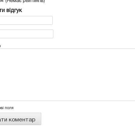
(Немає рейтингів)
и відгук
р
ові поля