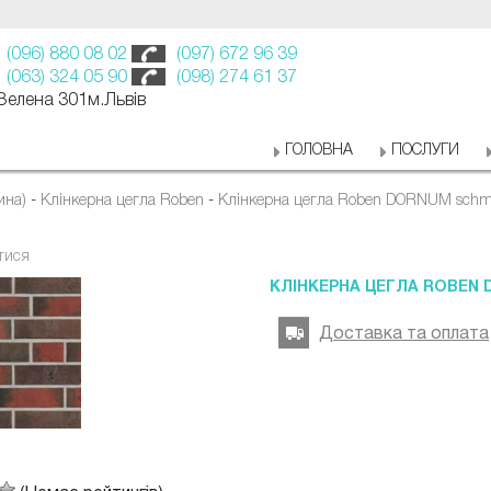
(096) 880 08 02
(097) 672 96 39
(063) 324 05 90
(098) 274 61 37
 Зелена 301м.Львів
ГОЛОВНА
ПОСЛУГИ
ина)
-
Клінкерна цегла Roben
-
Клінкерна цегла Roben DORNUM schm
тися
КЛІНКЕРНА ЦЕГЛА ROBEN
Доставка та оплата