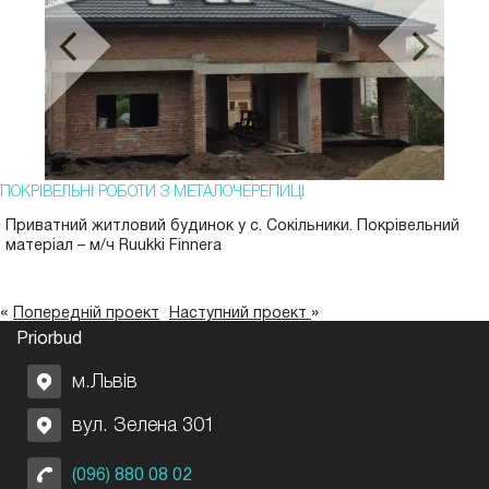
ПОКРІВЕЛЬНІ РОБОТИ З МЕТАЛОЧЕРЕПИЦІ
Приватний житловий будинок у с. Сокільники. Покрівельний
матеріал – м/ч Ruukki Finnera
«
»
Попередній проект
Наступний проект
Priorbud
м.Львів
вул. Зелена 301
(096) 880 08 02