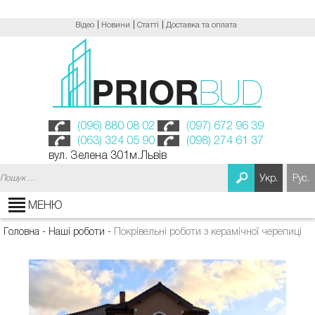
Відео
Новини
Статті
Доставка та оплата
(096) 880 08 02
(097) 672 96 39
(063) 324 05 90
(098) 274 61 37
вул. Зелена 301м.Львів
Пошук:
Укр.
Рус.
МЕНЮ
Головна
-
Наші роботи
-
Покрівельні роботи з керамічної черепиці