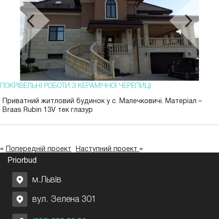
ПОКРІВЕЛЬНІ РОБОТИ З КЕРАМІЧНОЇ ЧЕРЕПИЦІ
Приватний житловий будинок у с. Малечковичі. Матеріал –
Braas Rubin 13V тек глазур
«
»
Попередній проект
Наступний проект
Priorbud
м.Львів
вул. Зелена 301