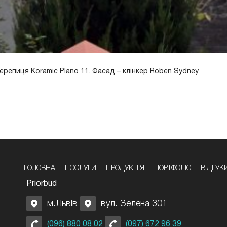
черепиця Koramic Plano 11. Фасад – клінкер Roben Sydney
ГОЛОВНА
ПОСЛУГИ
ПРОДУКЦІЯ
ПОРТФОЛІО
ВІДГУК
Priorbud
м.Львів
вул. Зелена 301
(096) 880 08 02
(097) 672 96 39