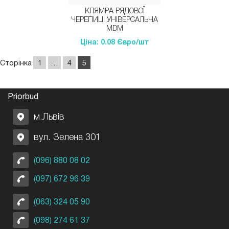
КЛЯМРА РЯДОВОЇ
ЧЕРЕПИЦІ УНІВЕРСАЛЬНА
MDM
Ціна: 0.08 Євро/шт
Сторінка
1
…
4
5
Priorbud
м.Львів
вул. Зелена 301
(096) 880 08 02
(097) 672 96 39
(063) 324 05 90
(098) 274 61 37