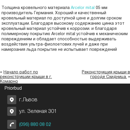
Толщина кровельного материала
Arcelor mital
05 мм
производитель Германия. Хороший и качественный
кровельный материал по доступной цене и долгим сроком
эксплуатации. Благодаря высокому содержанию цинка этот
кровельный материал устойчив к коррозии. и благодаря
полимерному покрытию Arcelor mital устойчив к механическим
повреждениям и обладает способностью выдерживать
воздействия ультра-фиолоетових лучей и даже при
намерзания льда покрытие не испытывает повреждений
«
Начало работ по
Реконструкция крыши в
»
реконструкции крыши в г.
городе Схидница.
Комарно
Priorbud
г.Львов
ул. Зеленая 301
(096) 880 08 02