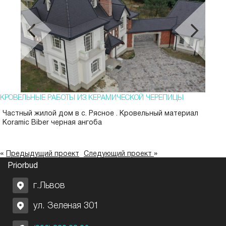
КРОВЕЛЬНЫЕ РАБОТЫ ИЗ КЕРАМИЧЕСКОЙ ЧЕРЕПИЦЫ
Частный жилой дом в с. Рясное . Кровельный материал
Koramic Biber черная ангоба
«
»
Предыдущий проект
Следующий проект
Priorbud
г.Львов
ул. Зеленая 301