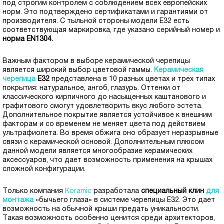
под строгим контролем с соблюдением всех европейских
норм. Это подтверждено сертификатами и гарантиями от
производителя. С тыльной стороны модели Е32 есть
соответствующая маркировка, где указано серийный номер и
норма EN1304.
Важным фактором в выборе керамической черепицы
является широкий выбор цветовой гаммы.
Керамическая
черепица
Е32
представлена ​​в 10 разных цветах и ​​трех типах
покрытия: натуральное, ангоб, глазурь. Оттенки от
классического кирпичного до насыщенных каштанового и
графитового смогут удовлетворить вкус любого эстета.
Дополнительное покрытие является устойчивое к внешним
факторам и со временем не меняет цвета под действием
ультрафиолета. Во время обжига оно образует неразрывные
связи с керамической основой.
Дополнительным плюсом
данной модели является многообразие керамических
аксессуаров, что дает возможность применения на крышах
сложной конфигурации.
Только компания
Koramic
разработала
специальный клин
для
монтажа
«бычьего глаза» в системе черепицы Е32. Это дает
возможность на обычной крыши предать уникальности.
Такая возможность особенно ценится среди архитекторов,