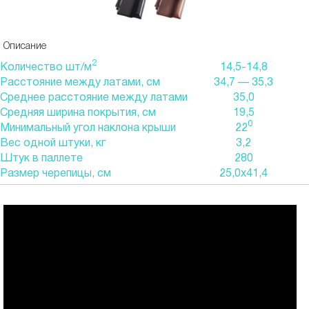
Описание
2
Количество шт/м
14,5-14,8
Расстояние между латами, см
34,7 — 35,3
Среднее расстояние между латами
35,0
Средняя ширина покрытия, см
19,5
0
Минимальный угол наклона крыши
22
Вес одной штуки, кг
3,2
Штук в паллете
280
Размер черепицы, см
25,0х41,4