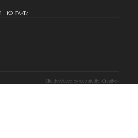
И
КОНТАКТИ
Site developed by web studio «Creative»