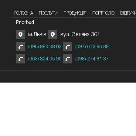
ГОЛОВНА
ПОСЛУГИ
ПРОДУКЦІЯ
ПОРТФОЛІО
ВІДГУК
Priorbud
м.Львів
вул. Зелена 301
(096) 880 08 02
(097) 672 96 39
(063) 324 05 90
(098) 274 61 37